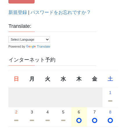
新規登録
|
パスワードをお忘れですか ?
Translate:
Powered by
Translate
インターネット予約
日
月
火
水
木
金
土
1
2
3
4
5
6
7
8