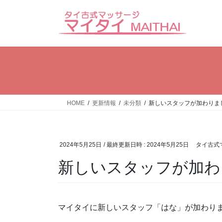
コ
ナ
ン
ビ
テ
ゲ
ン
ー
ツ
シ
へ
ョ
ス
ン
キ
に
ッ
移
HOME
更新情報
未分類
新しいスタッフが加わりま
プ
動
2024年5月25日
/ 最終更新日時 :
2024年5月25日
タイ古式
新しいスタッフが加わ
マイタイに新しいスタッフ「はな」が加わり